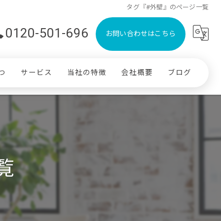
タグ『#外壁』のページ一覧
0120-501-696
お問い合わせはこちら
つ
サービス
当社の特徴
会社概要
ブログ
内装
漫画特集
コラム
水回り
エクステリア
覧
塗装
藤沢市のリフォーム